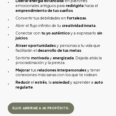
Liberar energía estancada
en patrones
redirigirla
emocionales antiguos para
hacia el
emprendimiento de tus sueños
.
fortalezas
Convertir tus debilidades en
.
creatividad innata
Abrir el flujo infinito de tu
.
tu yo auténtico
sin
Conectar con
y a expresarlo
juicios
.
Atraer oportunidades
y personas a tu vida que
desarrollo de tus metas
facilitarán el
.
motivada
energizada
Sentirte
y
. Dejarás atrás la
procrastinación y la pereza.
Mejorar
relaciones interpersonales
tus
y tener
conexiones más sanas con los que te rodean.
Reducir
estrés
ansiedad
auto
el
, la
y aprender a
regularte
.
ELIJO ABRIRME A MI PROPÓSITO.