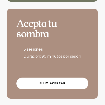
Acepta tu
sombra
5 sesiones
Duración: 90 minutos por sesión
E
L
I
J
O
A
C
E
P
T
A
R