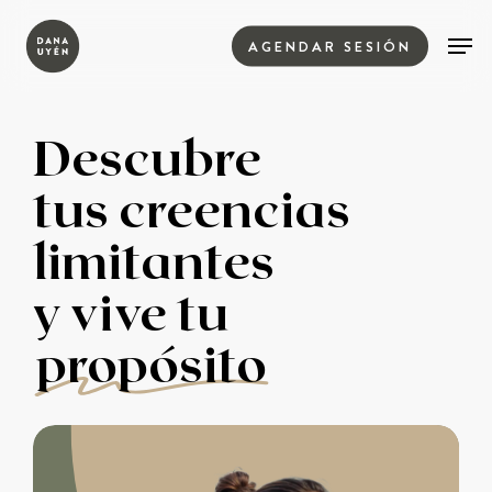
Skip
Menu
to
Men
AGENDAR SESIÓN
main
content
Descubre
tus creencias
limitantes
y vive tu
propósito