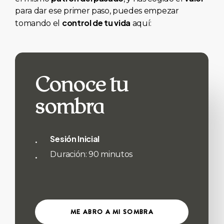
para dar ese primer paso, puedes empezar
control de tu vida
tomando el
aquí:
Conoce tu
sombra
Sesión Inicial
Duración: 90 minutos
M
E
A
B
R
O
A
M
I
S
O
M
B
R
A