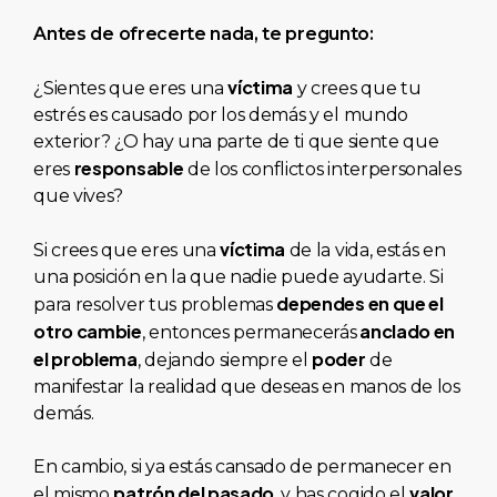
Antes
de
ofrecerte
nada,
te
pregunto:
víctima
¿Sientes que eres una
y crees que tu
estrés es causado por los demás y el mundo
exterior? ¿O hay una parte de ti que siente que
responsable
eres
de los conflictos interpersonales
que vives?
víctima
Si crees que eres una
de la vida, estás en
una posición en la que nadie puede ayudarte. Si
dependes en que el
para resolver tus problemas
otro cambie
anclado en
, entonces permanecerás
el problema
poder
, dejando siempre el
de
manifestar la realidad que deseas en manos de los
demás.
En cambio, si ya estás cansado de permanecer en
patrón del pasado
valor
el mismo
, y has cogido el