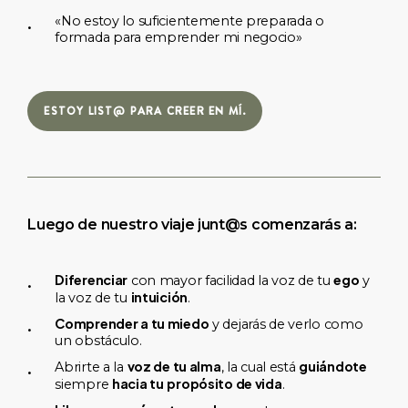
«No estoy lo suficientemente preparada o
formada para emprender mi negocio»
ESTOY LIST@ PARA CREER EN MÍ.
Luego
de
nuestro
viaje
junt@s
comenzarás
a:
Diferenciar
ego
con mayor facilidad la voz de tu
y
intuición
la voz de tu
.
Comprender a tu miedo
y dejarás de verlo como
un obstáculo.
voz de tu alma
guiándote
Abrirte a la
, la cual está
hacia tu
propósito de vida
siempre
.