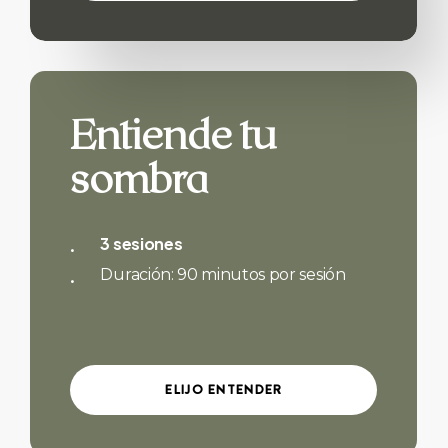
Entiende tu
sombra
3 sesiones
Duración: 90 minutos por sesión
E
L
I
J
O
E
N
T
E
N
D
E
R