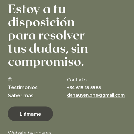
Estoy
a
tu
disposición
para
resolver
tus
dudas,
sin
compromiso.
🙂
Contacto
Testimonios
+34 618 18 55 55
danauyen.bne@gmail.com
Saber más
L
l
á
m
a
m
e
Website by
ingvi.es